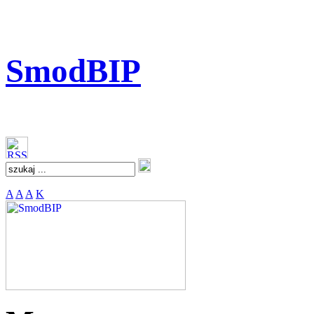
SmodBIP
A
A
A
K