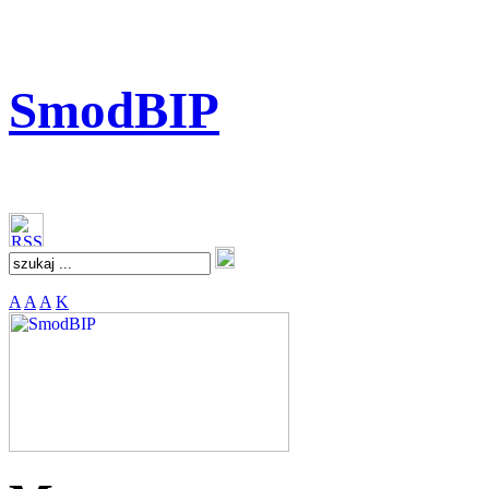
SmodBIP
A
A
A
K